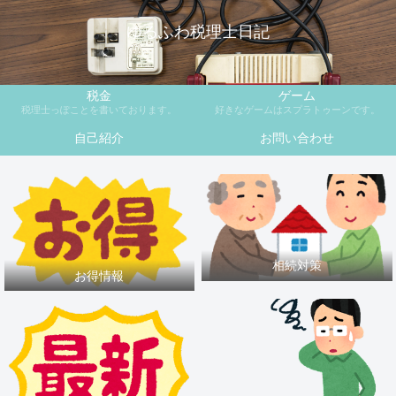
ゆるふわ税理士日記
税金
ゲーム
税理士っぽことを書いております。
好きなゲームはスプラトゥーンです。
自己紹介
お問い合わせ
相続対策
お得情報