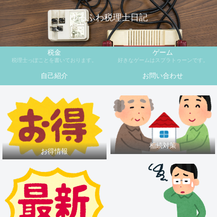
ゆるふわ税理士日記
税金
ゲーム
税理士っぽことを書いております。
好きなゲームはスプラトゥーンです。
自己紹介
お問い合わせ
相続対策
お得情報