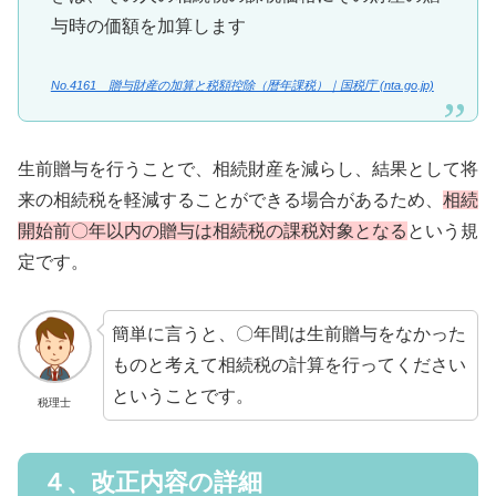
与時の価額を加算します
No.4161 贈与財産の加算と税額控除（暦年課税）｜国税庁 (nta.go.jp)
生前贈与を行うことで、相続財産を減らし、結果として将
来の相続税を軽減することができる場合があるため、
相続
開始前〇年以内の贈与は相続税の課税対象となる
という規
定です。
簡単に言うと、〇年間は生前贈与をなかった
ものと考えて相続税の計算を行ってください
ということです。
税理士
４、改正内容の詳細