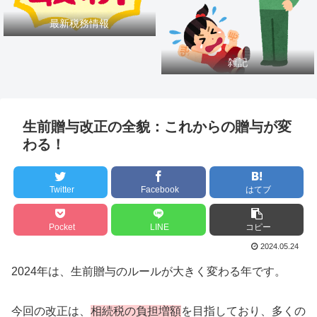
最新税務情報
雑記
生前贈与改正の全貌：これからの贈与が変
わる！
Twitter
Facebook
はてブ
Pocket
LINE
コピー
2024.05.24
2024年は、生前贈与のルールが大きく変わる年です。
今回の改正は、
相続税の負担増額
を目指しており、多くの