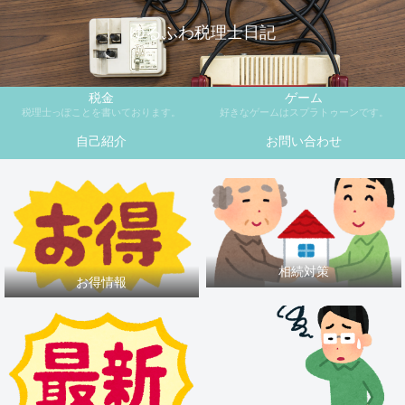
ゆるふわ税理士日記
税金
ゲーム
税理士っぽことを書いております。
好きなゲームはスプラトゥーンです。
自己紹介
お問い合わせ
相続対策
お得情報