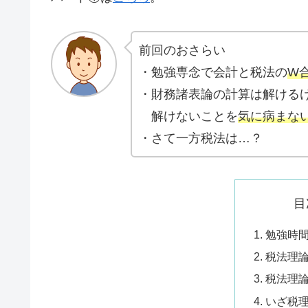
前回のおさらい
・勉強専念で会計と税法の
W
・財務諸表論の計算は解ける
解けないことを
気に病まな
・さて一方税法は…？
目
勉強時
税法理
税法理
いざ税