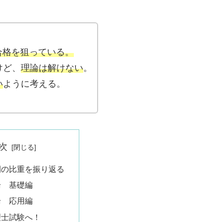
合格を狙っている。
けど、
理論は解けない
。
い
ように考える。
次
間の比重を振り返る
論 基礎編
論 応用編
理士試験へ！