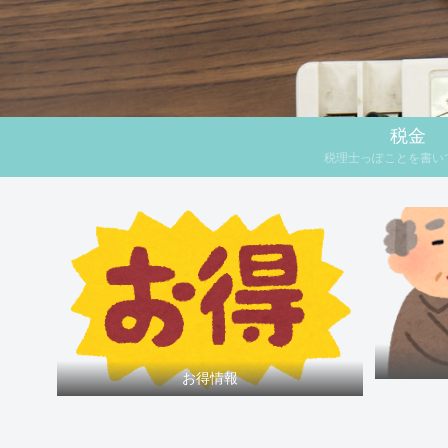
税金
税理士っぽことを書い
す。
お得情報