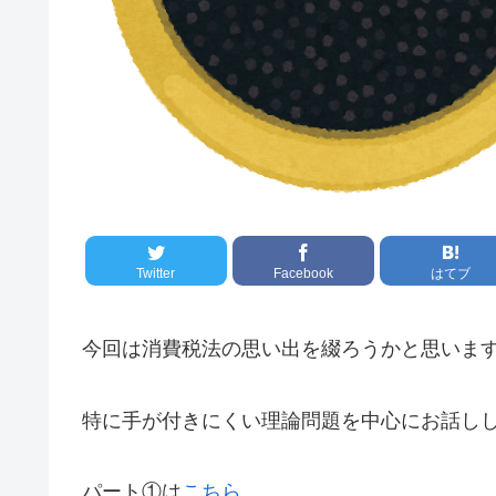
Twitter
Facebook
はてブ
今回は消費税法の思い出を綴ろうかと思いま
特に手が付きにくい理論問題を中心にお話し
パート①は
こちら
。